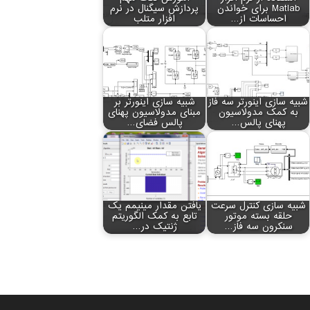
Matlab برای خواندن
پردازش سیگنال در نرم
احساسات از…
افزار متلب
شبیه سازی اینورتر سه فاز
شبیه سازی اینورتر بر
به کمک مدولاسیون
مبنای مدولاسیون پهنای
پهنای پالس…
پالس فضای…
شبیه سازی کنترل سرعت
یافتن مقدار مینیمم یک
حلقه بسته موتور
تابع به کمک الگوریتم
سنکرون سه فاز…
ژنتیک در…