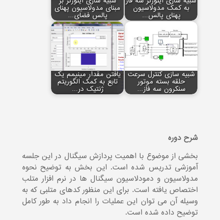
شبیه سازی اینورتر سه فاز
شبیه سازی اینورتر بر
به کمک مدولاسیون
مبنای مدولاسیون پهنای
پهنای پالس…
پالس فضای…
شبیه سازی کنترل سرعت
یافتن مقدار مینیمم یک
حلقه بسته موتور
تابع به کمک الگوریتم
سنکرون سه فاز…
ژنتیک در…
شرح دوره
بخشی از موضوع با اهمیت پردازش سیگنال در این جلسه
آموزشی تدریس شده است. این بخش به توضیح نحوه
مدولاسیون و دمودلاسیون سیگنال ها در نرم افزار متلب
اختصاص یافته است. برای این منظور کدهای متلبی که به
وسیله آن می توان این عملیات را انجام داد به طور کامل
توضیح داده شده است.