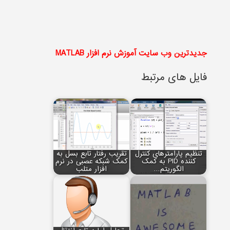
جدیدترین وب سایت آموزش نرم افزار MATLAB
فایل های مرتبط
تنظیم پارامترهای کنترل
تقریب رفتار تابع بسل به
کننده PID به کمک
کمک شبکه عصبی در نرم
الگوریتم…
افزار متلب