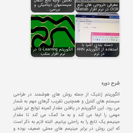
تحلیل اولیه تابع انتقال
معرفی خروجی های تابع
سیستم‏های دینامیکی و
OCR در نرم افزار Matlab
بررسی…
دسته بندی اشیا با
استفاده از الگوریتم ANN
الگوریتم Q-Learning در
در نرم…
نرم افزار متلب
شرح دوره
الگوریتم ژنتیک از جمله روش های هوشمند در طراحی
سیستم های کنترل و همچنین تقریب گرهای مهم به شمار
می رود. این الگوریتم در یافتن مقدار کمینه توابع نیز نقش
مهمی را ایفا می کند و به ما کمک می کند تا مقدار
مینیمم یک تابع را به راحتی بیابیم. البته لازم به ذکر است
که این روش در برابر مینیمم های محلی ضعیف بوده و