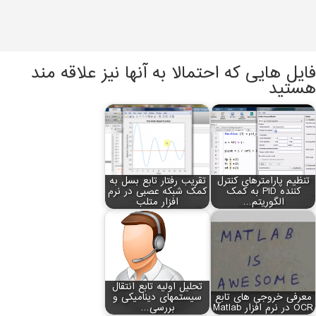
فایل هایی که احتمالا به آنها نیز علاقه مند
هستید
تنظیم پارامترهای کنترل
تقریب رفتار تابع بسل به
کننده PID به کمک
کمک شبکه عصبی در نرم
الگوریتم…
افزار متلب
تحلیل اولیه تابع انتقال
معرفی خروجی های تابع
سیستم‏های دینامیکی و
OCR در نرم افزار Matlab
بررسی…