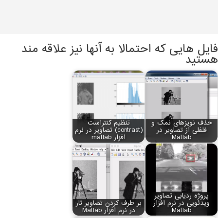
فایل هایی که احتمالا به آنها نیز علاقه مند
هستید
حذف نویزهای نمک و
تنظیم کنتراست
فلفلی از تصاویر در
(contrast) تصاویر در نرم
Matlab
افزار matlab
پروژه ردیابی تصاویر
ویدئویی در نرم افزار
بر طرف کردن تصاویر تار
Matlab
در نرم افزار Matlab