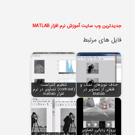
جدیدترین وب سایت آموزش نرم افزار MATLAB
فایل های مرتبط
حذف نویزهای نمک و
تنظیم کنتراست
فلفلی از تصاویر در
(contrast) تصاویر در نرم
Matlab
افزار matlab
پروژه ردیابی تصاویر
ویدئویی در نرم افزار
بر طرف کردن تصاویر تار