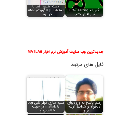
دسته بندی اشیا با
الگوریتم Q-Learning در
استفاده از الگوریتم ANN
نرم افزار متلب
در نرم…
جدیدترین وب سایت آموزش نرم افزار MATLAB
فایل های مرتبط
رسم پاسخ به ورودی‏های
شبیه سازی نوار قلبی ecg
دلخواه و شرایط اولیه
با matlab در جهت
برای…
شناسایی و…