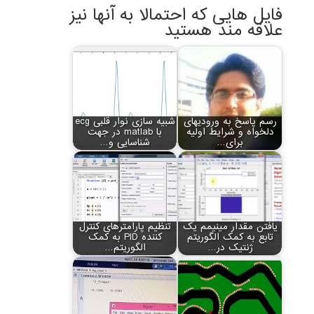
فایل هایی که احتمالا به آنها نیز
علاقه مند هستید
رسم پاسخ به ورودی‏های
شبیه سازی نوار قلبی ecg
دلخواه و شرایط اولیه
با matlab در جهت
برای…
شناسایی و…
یافتن مقدار مینیمم یک
تنظیم پارامترهای کنترل
تابع به کمک الگوریتم
کننده PID به کمک
ژنتیک در…
الگوریتم…