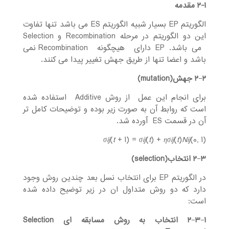
-۱
۲
مقدمه
الگوریتم EP بسیار شبیه الگوریتم ES می باشد تنها تفاوت
این دو الگوریتم در مرحله Recombination و Selection
می باشد. EP دارای هیچگونه Recombination نمی
باشد و اعضا تنها از طریق جهش تغییر پیدا می کنند.
۲ جهش
−
۲
(mutation)
برای انجام این عمل از روش Additive استفاده شده
است که روابط آن به صورت زیر بوده و توضیحات کامل تر
آن در قسمت ES آورده شد.
σ
ij
(
t
+ 1) =
σ
ij
(
t
) +
ησ
ij
(
t
)
N
ij
(0
,
1)
۳ انتخاب
−
۲
(selection)
در الگوریتم EP برای انتخاب نسل بعد چندین روش وجود
دارد که دو روش متداول ان در زیر توضیح داده شده
است:
۱ انتخاب به روش مسابقه ای
−
۳
−
۲
Selection