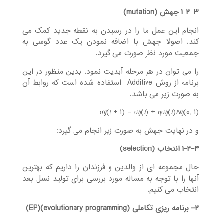
۳ جهش
−
۲
−
۱
(mutation)
انجام این عمل ما را در رسیدن به نقطه جدید کمک می
کند. اصولا جهش با اضافه نمودن یک عدد گوسی به
جمعیت مورد نظر صورت می گیرد.
را می توان در هر مرحله آبدیت نمود. بدین منظور در این
برنامه از روش Additive استفاده شده است که روابط آن
به صورت زیر می باشد.
σ
ij
(
t
+ 1) =
σ
ij
(
t
) +
ησ
ij
(
t
)
N
ij
(0
,
1)
و در نهایت جهش به صورت زیر انجام می گیرد:
۴ انتخاب
−
۲
−
۱
(selection)
حال مجموعه ای از والدین و فرزندان را داریم که بهترین
آنها را با توجه به مساله مورد بررسی برای تولید نسل بعد
انتخاب می کنیم.
۲
–
برنامه ریزی تکاملی
(evolutionary programming)(EP)