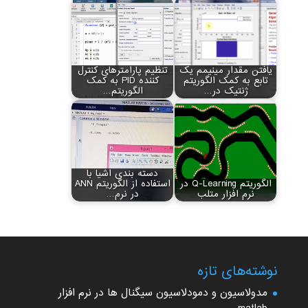
یافتن مقدار مینیمم یک
تنظیم پارامترهای کنترل
تابع به کمک الگوریتم
کننده PID به کمک
ژنتیک در…
الگوریتم…
دسته بندی اشیا با
الگوریتم Q-Learning در
استفاده از الگوریتم ANN
نرم افزار متلب
در نرم…
نوشته‌های تازه
مدولاسیون و دمودلاسیون سیگنال ها در نرم افزار