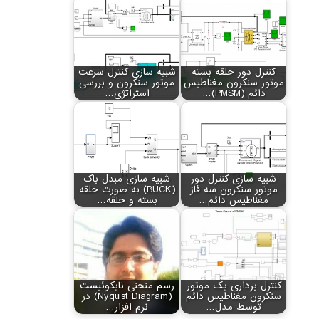
کنترل دور حلقه بسته
شبیه سازی کنترل سرعت
موتور سنکرون مغناطیس
موتور سنکرون و بررسی
دائم (PMSM)…
استراتژی…
شبیه سازی کنترل دور
شبیه سازی مبدل باک
موتور سنکرون سه فاز
(BUCK) به صورت حلقه
مغناطیس دائم…
بسته و حلقه…
کنترل برداری یک موتور
رسم منحنی نایکوئیست
سنکرون مغناطیس دائم
(Nyquist Diagram) در
توسط مدل…
نرم افزار…