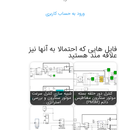
ورود به حساب کاربری
فایل هایی که احتمالا به آنها نیز
علاقه مند هستید
کنترل دور حلقه بسته
شبیه سازی کنترل سرعت
موتور سنکرون مغناطیس
موتور سنکرون و بررسی
دائم (PMSM)…
استراتژی…