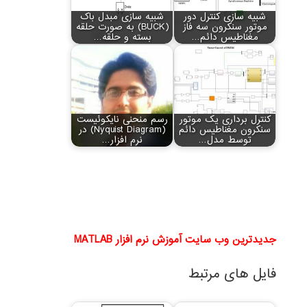
شبیه سازی کنترل دور
شبیه سازی مبدل باک
موتور سنکرون سه فاز
(BUCK) به صورت حلقه
مغناطیس دائم…
بسته و حلقه…
کنترل برداری یک موتور
رسم منحنی نایکوئیست
سنکرون مغناطیس دائم
(Nyquist Diagram) در
توسط مدل…
نرم افزار…
جدیدترین وب سایت آموزش نرم افزار MATLAB
فایل های مرتبط