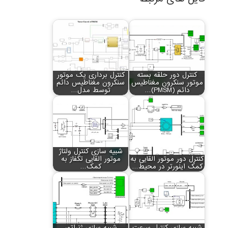
کنترل دور حلقه بسته
کنترل برداری یک موتور
موتور سنکرون مغناطیس
سنکرون مغناطیس دائم
دائم (PMSM)…
توسط مدل…
شبیه سازی کنترل ولتاژ
کنترل دور موتور القایی به
موتور القایی تکفاز به
کمک اینورتر در محیط…
کمک…
شبیه سازی کنترل سرعت
شبیه سازی ژنراتور