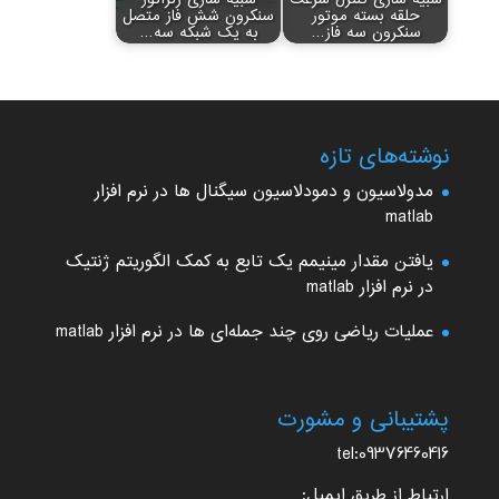
حلقه بسته موتور
سنکرون شش فاز متصل
سنکرون سه فاز…
به یک شبکه سه…
نوشته‌های تازه
مدولاسیون و دمودلاسیون سیگنال ها در نرم افزار
matlab
یافتن مقدار مینیمم یک تابع به کمک الگوریتم ژنتیک
در نرم افزار matlab
عملیات ریاضی روی چند جمله‌ای ها در نرم افزار matlab
پشتیبانی و مشورت
tel:09376460416
ارتباط از طریق ایمیل: