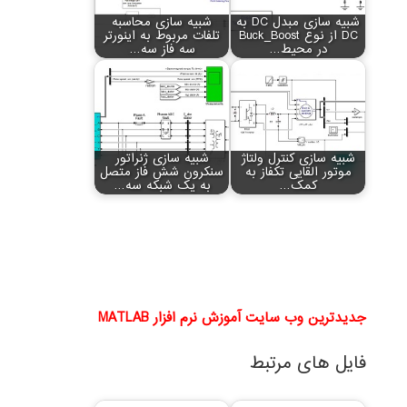
شبیه سازی مبدل DC به
شبیه سازی محاسبه
DC از نوع Buck_Boost
تلفات مربوط به اینورتر
در محیط…
سه فاز سه…
شبیه سازی کنترل ولتاژ
شبیه سازی ژنراتور
موتور القایی تکفاز به
سنکرون شش فاز متصل
کمک…
به یک شبکه سه…
جدیدترین وب سایت آموزش نرم افزار MATLAB
فایل های مرتبط