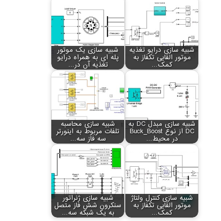
شبیه سازی درایو تغذیه
شبیه سازی یک موتور
موتور القایی تکفاز به
پله ای به همراه درایو
کمک…
تغذیه آن در…
شبیه سازی مبدل DC به
شبیه سازی محاسبه
DC از نوع Buck_Boost
تلفات مربوط به اینورتر
در محیط…
سه فاز سه…
شبیه سازی کنترل ولتاژ
شبیه سازی ژنراتور
موتور القایی تکفاز به
سنکرون شش فاز متصل
کمک…
به یک شبکه سه…