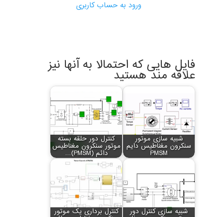
ورود به حساب کاربری
فایل هایی که احتمالا به آنها نیز
علاقه مند هستید
شبیه سازی موتور
کنترل دور حلقه بسته
سنکرون مغناطیس دایم
موتور سنکرون مغناطیس
PMSM
دائم (PMSM)…
شبیه سازی کنترل دور
کنترل برداری یک موتور