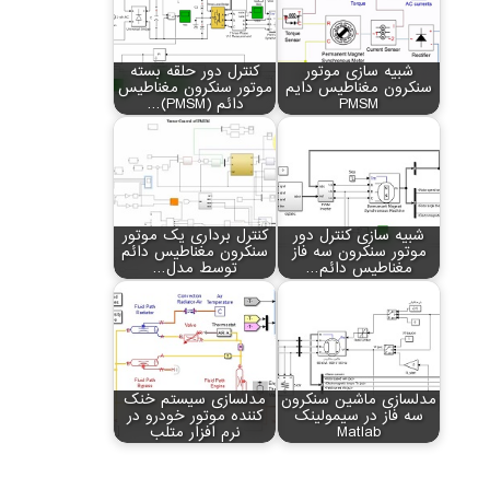
شبیه سازی موتور
کنترل دور حلقه بسته
سنکرون مغناطیس دایم
موتور سنکرون مغناطیس
PMSM
دائم (PMSM)…
شبیه سازی کنترل دور
کنترل برداری یک موتور
موتور سنکرون سه فاز
سنکرون مغناطیس دائم
مغناطیس دائم…
توسط مدل…
مدلسازی ماشین سنکرون
مدلسازی سیستم خنک
سه فاز در سیمولینک
کننده موتور خودرو در
Matlab
نرم افزار متلب