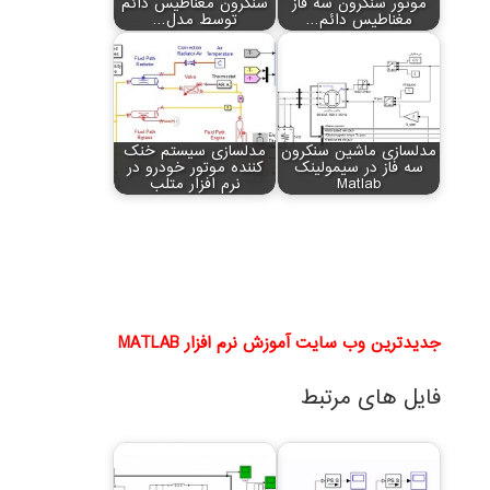
موتور سنکرون سه فاز
سنکرون مغناطیس دائم
مغناطیس دائم…
توسط مدل…
مدلسازی ماشین سنکرون
مدلسازی سیستم خنک
سه فاز در سیمولینک
کننده موتور خودرو در
Matlab
نرم افزار متلب
جدیدترین وب سایت آموزش نرم افزار MATLAB
فایل های مرتبط