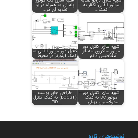
شبیه سازی درایو تغذیه
شبیه سازی یک موتور
موتور القایی تکفاز به
پله ای به همراه درایو
کمک…
تغذیه آن در…
شبیه سازی کنترل دور
موتور سنکرون سه فاز
کنترل دور موتور القایی به
مغناطیس دائم…
کمک اینورتر در محیط…
شبیه سازی کنترل دور
طراحی چاپر بوست
موتور DC به کمک
(BOOST) به کمک کنترل
مدولاسیون پهنای…
PID
نوشته‌های تازه