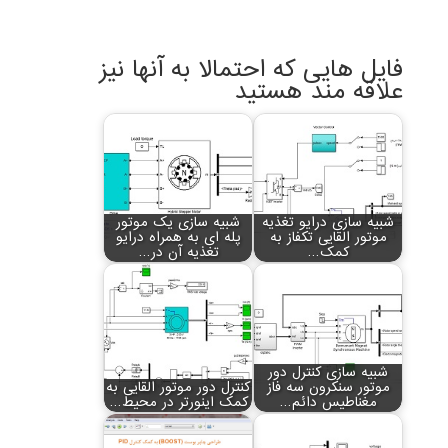
فایل هایی که احتمالا به آنها نیز
علاقه مند هستید
شبیه سازی درایو تغذیه
شبیه سازی یک موتور
موتور القایی تکفاز به
پله ای به همراه درایو
کمک…
تغذیه آن در…
شبیه سازی کنترل دور
موتور سنکرون سه فاز
کنترل دور موتور القایی به
مغناطیس دائم…
کمک اینورتر در محیط…