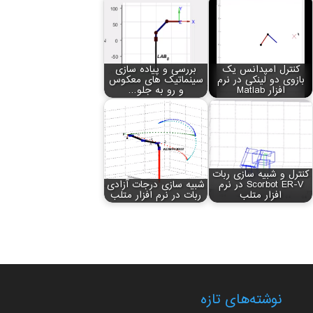
کنترل امپدانس یک
بررسی و پیاده سازی
بازوی دو لینکی در نرم
سینماتیک های معکوس
افزار Matlab
و رو به جلو…
کنترل و شبیه سازی ربات
Scorbot ER-V در نرم
شبیه سازی درجات آزادی
افزار متلب
ربات در نرم افزار متلب
نوشته‌های تازه