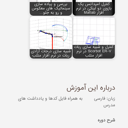
کنترل امپدانس یک
بررسی و پیاده سازی
بازوی دو لینکی در نرم
سینماتیک های معکوس
افزار Matlab
و رو به جلو…
کنترل و شبیه سازی ربات
Scorbot ER-V در نرم
شبیه سازی درجات آزادی
افزار متلب
ربات در نرم افزار متلب
درباره این آموزش
زبان: فارسی
به همراه فایل کدها و یادداشت های
مدرس
شرح دوره