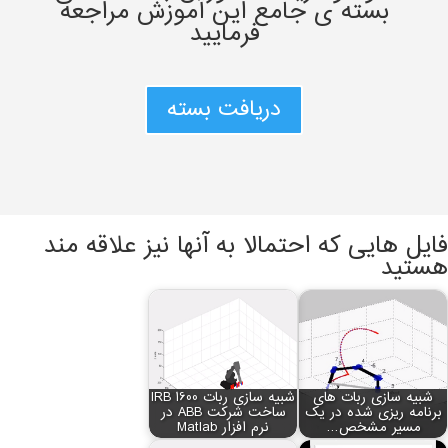
بسته ی جامع این آموزش مراجعه
فرمایید
دریافت بسته
فایل هایی که احتمالا به آنها نیز علاقه مند
هستید
شبیه سازی ربات های
شبیه سازی ربات IRB 1600
برنامه ریزی شده در یک
ساخت شرکت ABB در
مسیر مشخص…
نرم افزار Matlab