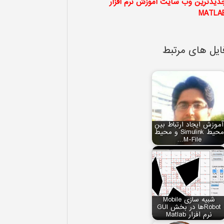
دیدترین وب سایت آموزش نرم افزار
MATLA
ایل های مرتبط
آموزش ایجاد ارتباط بین
محیط Simulink و محیط
M-File…
شبیه سازی Mobile
Robotها در بخش GUI
نرم افزار Matlab