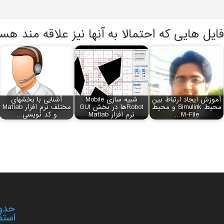
فایل هایی که احتمالا به آنها نیز علاقه مند هس
آموزش ایجاد ارتباط بین
شبیه سازی Mobile
آشنایی با بخش‏های
محیط Simulink و محیط
Robotها در بخش GUI
مختلف نرم افزار Matlab
M-File…
نرم افزار Matlab
و کد نویسی…
حدود
استف