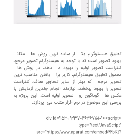
تطبيق هيستوگرام يکي از ساده ترين روش هاي مکاني
بهبود تصوير است که با توجه به هيستوگرام تصوير مرجع،
کنتراست تصوير اوليه را بهبود مي دهد. در روش هاي
معمول تطبيق هيستوگرام، کاربر براي يافتن مناسب ترين
تصوير مرجعي که بهتر از ساير تصاوير هدف، کنتراست
تصوير را بهبود ببخشد، نيازمند انجام چندين آزمايش با
عکس هاي گوناگون روي تصوير اوليه است. این پروژه به
بررسی این موضوع در نرم افزار متلب می¬پردازد.
<div id="15309437046367510"><script
type="text/JavaScript"
src="https://www.aparat.com/embed/62bKt?