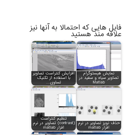
فایل هایی که احتمالا به آنها نیز
علاقه مند هستید
نمایش هیستوگرام
افزایش کنتراست تصاویر
تصاویر سیاه و سفید در
با استفاده از تکنیک
Matlab
تساوی…
تنظیم کنتراست
حذف نویز تصاویر در نرم
(contrast) تصاویر در نرم
افزار matlab
افزار matlab