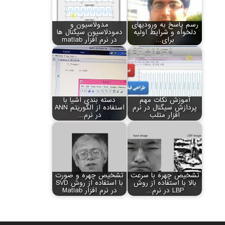
رسم پاسخ به ورودی‏های
مدولاسیون و
دلخواه و شرایط اولیه
دمودلاسیون سیگنال ها
برای…
در نرم افزار matlab
آموزش نکات مهم
دسته بندی اشیا با
پردازش سیگنال در نرم
استفاده از الگوریتم ANN
افزار متلب
در نرم…
تشخیص چهره با سرعت
تشخیص چهره و صورت
بالا با استفاده از روش
با استفاده از روش SVD
LBP در نرم…
در نرم افزار Matlab