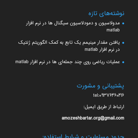
نوشته‌های تازه
مدولاسیون و دمودلاسیون سیگنال ها در نرم افزار
matlab
یافتن مقدار مینیمم یک تابع به کمک الگوریتم ژنتیک
در نرم افزار matlab
عملیات ریاضی روی چند جمله‌ای ها در نرم افزار matlab
پشتیبانی و مشورت
tel:09376460416
ارتباط از طریق ایمیل:
amozeshbartar.org@gmail.com
حدود مسئولیت و شرایط استفاده: