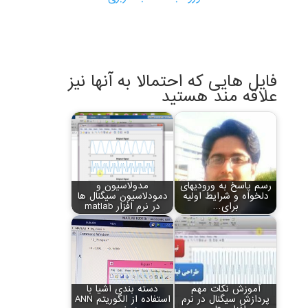
فایل هایی که احتمالا به آنها نیز
علاقه مند هستید
رسم پاسخ به ورودی‏های
مدولاسیون و
دلخواه و شرایط اولیه
دمودلاسیون سیگنال ها
برای…
در نرم افزار matlab
آموزش نکات مهم
دسته بندی اشیا با
پردازش سیگنال در نرم
استفاده از الگوریتم ANN