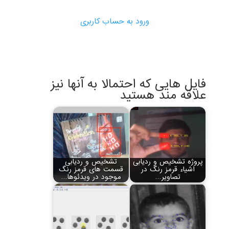
ورود به حساب کاربری
فایل هایی که احتمالا به آنها نیز
علاقه مند هستید
پروژه تشخیص و ردیابی
تشخیص و ردیابی
اشیاء قرمز رنگ در
قسمت های قرمز رنگ
تصاویر…
موجود در ویدئوها…