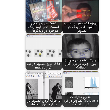
پروژه تشخیص و ردیابی
تشخیص و ردیابی
اشیاء قرمز رنگ در
قسمت های قرمز رنگ
تصاویر…
موجود در ویدئوها…
پروژه تشخیص سن از
روی چهره در نرم افزار
حذف نویز تصاویر در نرم
Matlab
افزار matlab
تنظیم کنتراست
(contrast) تصاویر در نرم
بر طرف کردن تصاویر تار
افزار matlab
در نرم افزار Matlab