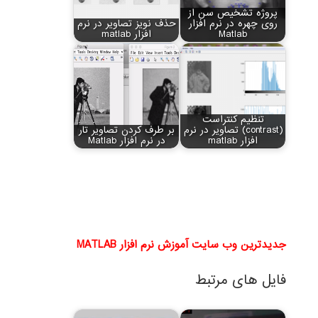
پروژه تشخیص سن از
روی چهره در نرم افزار
حذف نویز تصاویر در نرم
Matlab
افزار matlab
تنظیم کنتراست
(contrast) تصاویر در نرم
بر طرف کردن تصاویر تار
افزار matlab
در نرم افزار Matlab
جدیدترین وب سایت آموزش نرم افزار MATLAB
فایل های مرتبط