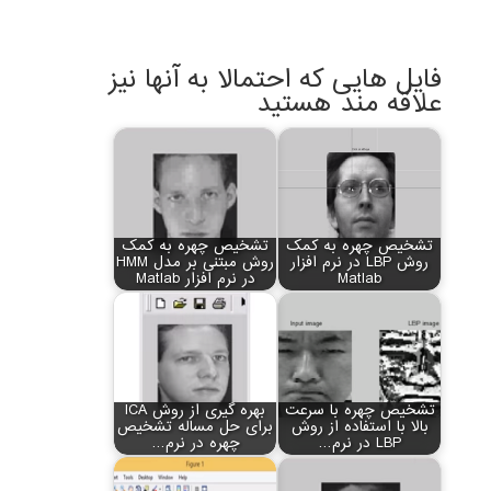
فایل هایی که احتمالا به آنها نیز
علاقه مند هستید
تشخیص چهره به کمک
تشخیص چهره به کمک
روش LBP در نرم افزار
روش مبتنی بر مدل HMM
Matlab
در نرم افزار Matlab
تشخیص چهره با سرعت
بهره گیری از روش ICA
بالا با استفاده از روش
برای حل مساله تشخیص
LBP در نرم…
چهره در نرم…