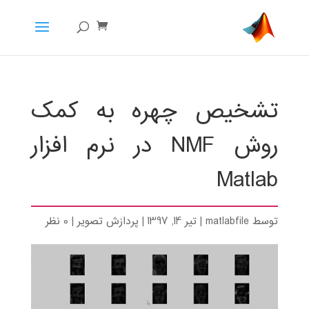
تشخیص چهره به کمک
روش NMF در نرم افزار
Matlab
توسط
matlabfile
|
تیر 14, 1397
|
پردازش تصویر
|
0 نظر