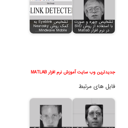
تشخیص چهره و صورت
تشخیص Eyeblink به
با استفاده از روش SVD
کمک روش Neurosky
در نرم افزار Matlab
Mindwave Mobile…
جدیدترین وب سایت آموزش نرم افزار MATLAB
فایل های مرتبط