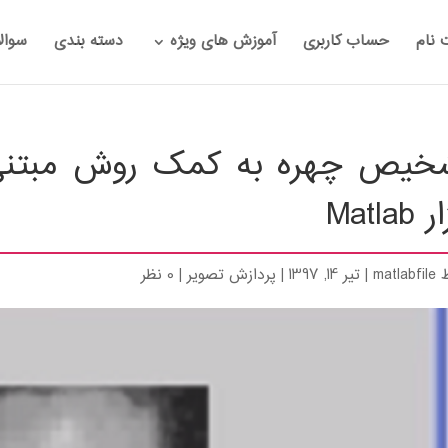
 نام
حساب کاربری
آموزش های ویژه
دسته بندی
سوال
Matlab
ط
matlabfile
|
تیر 14, 1397
|
پردازش تصویر
|
0 نظر