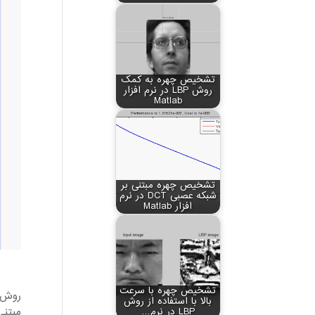
تشخیص چهره به کمک
روش LBP در نرم افزار
Matlab
تشخیص چهره مبتنی بر
شبکه عصبی DCT در نرم
افزار Matlab
تشخیص چهره با سرعت
روش 
بالا با استفاده از روش
مبتنی
LBP در نرم…