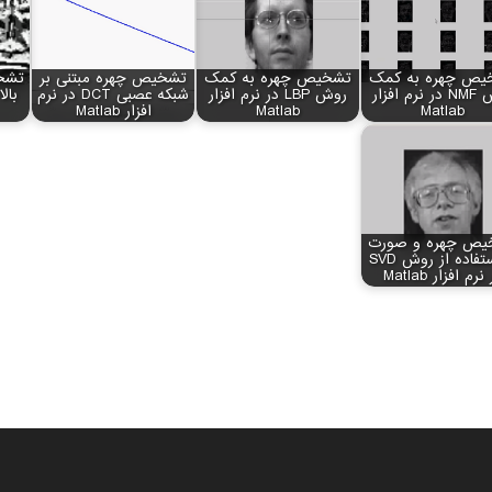
یص چهره به کمک
تشخیص چهره به کمک
تشخیص چهره مبتنی بر
تشخ
روش NMF در نرم افزار
روش LBP در نرم افزار
شبکه عصبی DCT در نرم
بال
Matlab
Matlab
افزار Matlab
یص چهره و صورت
با استفاده از روش SVD
نرم افزار Matlab