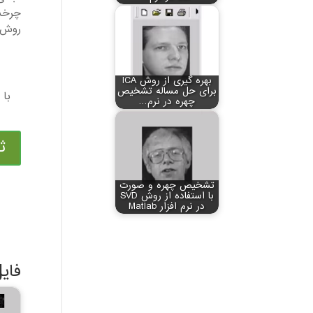
روش م
بهره گیری از روش ICA
برای حل مساله تشخیص
چهره در نرم…
ث
تشخیص چهره و صورت
با استفاده از روش SVD
در نرم افزار Matlab
فای