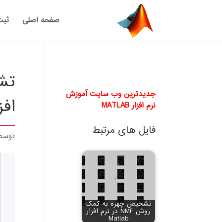
صفحه اصلی
ثبت
جدیدترین وب سایت آموزش
افزار 
نرم افزار MATLAB
فایل های مرتبط
توس
تشخیص چهره به کمک
روش NMF در نرم افزار
Matlab