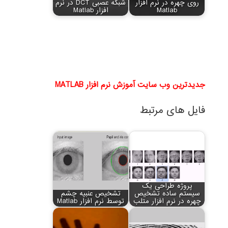
روی چهره در نرم افزار
شبکه عصبی DCT در نرم
Matlab
افزار Matlab
جدیدترین وب سایت آموزش نرم افزار MATLAB
فایل های مرتبط
پروژه طراحی یک
سیستم ساده تشخیص
تشخیص عنبیه چشم
چهره در نرم افزار متلب
توسط نرم افزار Matlab