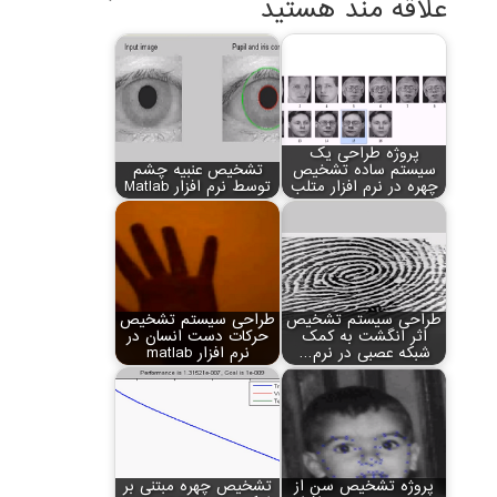
علاقه مند هستید
پروژه طراحی یک
سیستم ساده تشخیص
تشخیص عنبیه چشم
چهره در نرم افزار متلب
توسط نرم افزار Matlab
طراحی سیستم تشخیص
طراحی سیستم تشخیص
اثر انگشت به کمک
حرکات دست انسان در
شبکه عصبی در نرم…
نرم افزار matlab
پروژه تشخیص سن از
تشخیص چهره مبتنی بر