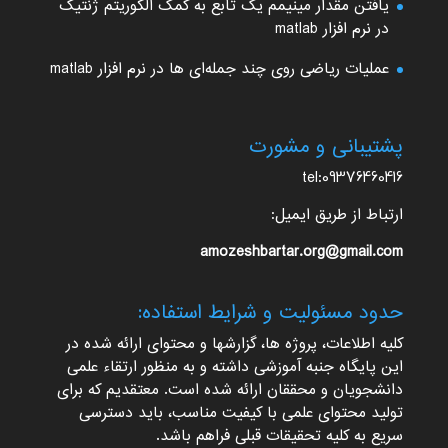
یافتن مقدار مینیمم یک تابع به کمک الگوریتم ژنتیک
در نرم افزار matlab
عملیات ریاضی روی چند جمله‌ای ها در نرم افزار matlab
پشتیبانی و مشورت
tel:09376460416
ارتباط از طریق ایمیل:
amozeshbartar.org@gmail.com
حدود مسئولیت و شرایط استفاده:
کلیه اطلاعات، پروژه ها، گزارشها و محتوای ارائه شده در
این پایگاه جنبه آموزشی داشته و به منظور ارتقاء علمی
دانشجویان و محققان ارائه شده است. معتقدیم که برای
تولید محتوای علمی با کیفیت مناسب، باید دسترسی
سریع به کلیه تحقیقات قبلی فراهم باشد.