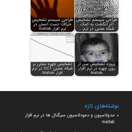
طراحی سیستم تشخیص
طراحی سیستم تشخیص
اثر انگشت به کمک
حرکات دست انسان در
شبکه عصبی در نرم…
نرم افزار matlab
پروژه تشخیص سن از
تشخیص چهره مبتنی بر
روی چهره در نرم افزار
شبکه عصبی DCT در نرم
Matlab
افزار Matlab
نوشته‌های تازه
مدولاسیون و دمودلاسیون سیگنال ها در نرم افزار
matlab