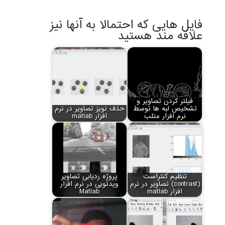
فایل هایی که احتمالا به آنها نیز
علاقه مند هستید
فیلتر کردن تصاویر و
تشخیص لبه ها توسط
حذف نویز تصاویر در نرم
نرم افزار متلب
افزار matlab
تنظیم کنتراست
پروژه ردیابی تصاویر
(contrast) تصاویر در نرم
ویدئویی در نرم افزار
افزار matlab
Matlab