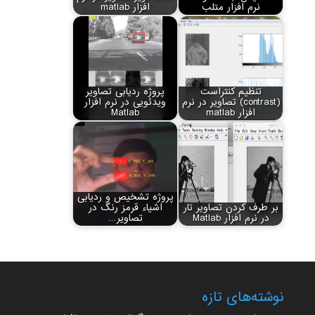
نرم افزار متلب
افزار matlab
تنظیم کنتراست
پروژه ردیابی تصاویر
(contrast) تصاویر در نرم
ویدئویی در نرم افزار
افزار matlab
Matlab
پروژه تشخیص و ردیابی
بر طرف کردن تصاویر تار
اشیاء قرمز رنگ در
در نرم افزار Matlab
تصاویر…
نوشته‌های تازه